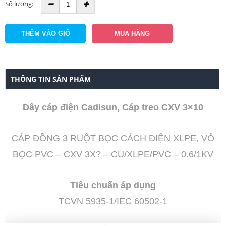
Số lượng:
THÔNG TIN SẢN PHẨM
Dây cáp điện Cadisun, Cáp treo CXV 3×10
CÁP ĐỒNG 3 RUỘT BỌC CÁCH ĐIỆN XLPE, VỎ
BỌC PVC – CXV 3X? – CU/XLPE/PVC – 0.6/1KV
Tiêu chuẩn áp dụng
TCVN 5935-1/IEC 60502-1