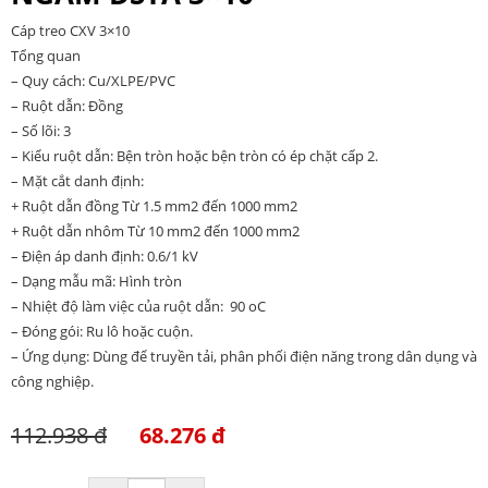
Cáp treo CXV 3×10
Tổng quan
– Quy cách: Cu/XLPE/PVC
– Ruột dẫn: Đồng
– Số lõi: 3
– Kiểu ruột dẫn: Bện tròn hoặc bện tròn có ép chặt cấp 2.
– Mặt cắt danh định:
+ Ruột dẫn đồng Từ 1.5 mm2 đến 1000 mm2
+ Ruột dẫn nhôm Từ 10 mm2 đến 1000 mm2
– Điện áp danh định: 0.6/1 kV
– Dạng mẫu mã: Hình tròn
– Nhiệt độ làm việc của ruột dẫn: 90 oC
– Đóng gói: Ru lô hoặc cuộn.
– Ứng dụng: Dùng để truyền tải, phân phối điện năng trong dân dụng và
công nghiệp.
112.938 đ
68.276 đ