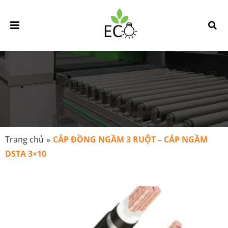
Trang chủ
»
CÁP ĐỒNG NGẦM 3 RUỘT – CÁP NGẦM
DSTA 3×10