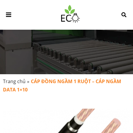
Trang chủ
»
CÁP ĐỒNG NGẦM 1 RUỘT – CÁP NGẦM
DATA 1×10