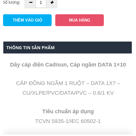
Số lượng:
THÔNG TIN SẢN PHẨM
Dây cáp điện Cadisun, Cáp ngầm DATA 1×10
CÁP ĐỒNG NGẦM 1 RUỘT – DATA 1X? –
CU/XLPE/PVC/DATA/PVC – 0.6/1 KV
Tiêu chuẩn áp dụng
TCVN 5935-1/IEC 60502-1