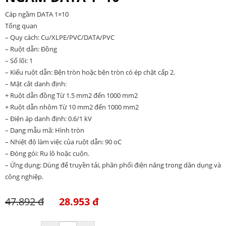
Cáp ngầm DATA 1×10
Tổng quan
– Quy cách: Cu/XLPE/PVC/DATA/PVC
– Ruột dẫn: Đồng
– Số lõi: 1
– Kiểu ruột dẫn: Bện tròn hoặc bện tròn có ép chặt cấp 2.
– Mặt cắt danh định:
+ Ruột dẫn đồng Từ 1.5 mm2 đến 1000 mm2
+ Ruột dẫn nhôm Từ 10 mm2 đến 1000 mm2
– Điện áp danh định: 0.6/1 kV
– Dạng mẫu mã: Hình tròn
– Nhiệt độ làm việc của ruột dẫn: 90 oC
– Đóng gói: Ru lô hoặc cuộn.
– Ứng dụng: Dùng để truyền tải, phân phối điện năng trong dân dụng và
công nghiệp.
47.892 đ
28.953 đ