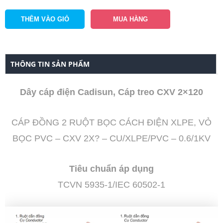
THÔNG TIN SẢN PHẨM
Dây cáp điện Cadisun, Cáp treo CXV 2×120
CÁP ĐỒNG 2 RUỘT BỌC CÁCH ĐIỆN XLPE, VỎ
BỌC PVC – CXV 2X? – CU/XLPE/PVC – 0.6/1KV
Tiêu chuẩn áp dụng
TCVN 5935-1/IEC 60502-1