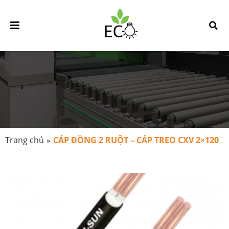
Trang chủ
»
CÁP ĐỒNG 2 RUỘT – CÁP TREO CXV 2×120