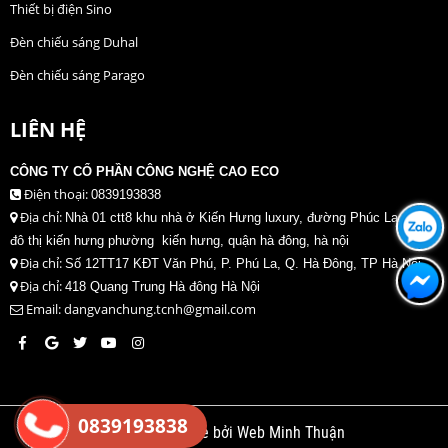
Thiết bị điện Sino
Đèn chiếu sáng Duhal
Đèn chiếu sáng Parago
LIÊN HỆ
CÔNG TY CỔ PHẦN CÔNG NGHỆ CAO ECO
Điện thoại:
0839193838
Địa chỉ:
Nhà 01 ctt8 khu nhà ở Kiến Hưng luxury, đường Phúc La, khu
đô thị kiến hưng phường kiến hưng, quận hà đông, hà nội
Địa chỉ:
Số 12TT17 KĐT Văn Phú, P. Phú La, Q. Hà Đông, TP Hà Nội
Địa chỉ:
418 Quang Trung Hà đông Hà Nội
Email: dangvanchung.tcnh@gmail.com
0839193838
Thiết kế website bởi Web Minh Thuận