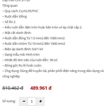
Cáp treo CXV 2×120
Tổng quan
– Quy cách: Cu/XLPE/PVC
– Ruột dẫn: Đồng
– Số lõi: 2
– Kiểu ruột dẫn: Bện tròn hoặc bện tròn có ép chặt cấp 2.
– Mặt cắt danh định:
+ Ruột dẫn đồng Từ 1.5 mm2 đến 1000 mm2
+ Ruột dẫn nhôm Từ 10 mm2 đến 1000 mm2
– Điện áp danh định: 0.6/1 kV
– Dạng mẫu mã: Hình tròn
– Nhiệt độ làm việc của ruột dẫn: 90 oC
– Đóng gói: Ru lô hoặc cuộn.
– Ứng dụng: Dùng để truyền tải, phân phối điện năng trong dân dụng và
công nghiệp.
810.462 đ
489.961 đ
Số lượng: